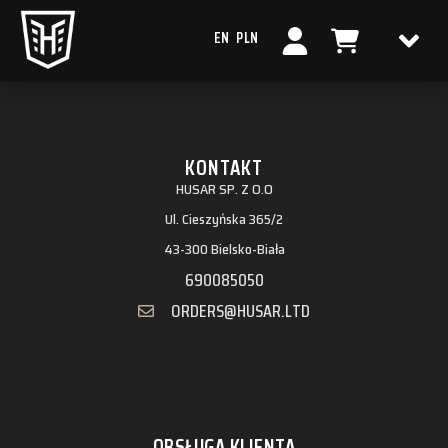
Archiwa
EN
PLN
KONTAKT
HUSAR SP. Z O.O
Ul. Cieszyńska 365/2
43-300 Bielsko-Biała
690085050
ORDERS@HUSAR.LTD
OBSŁUGA KLIENTA