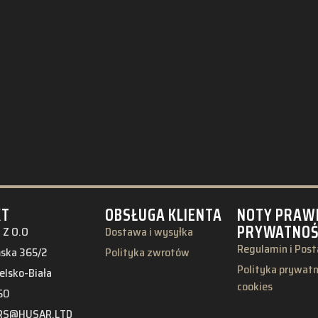
KT
OBSŁUGA KLIENTA
NOTY PRAW
PRYWATNO
 Z O.O
Dostawa i wysyłka
Regulamin i Pos
ńska 365/2
Polityka zwrotów
Polityka prywatno
elsko-Biała
cookies
50
RS@HUSAR.LTD