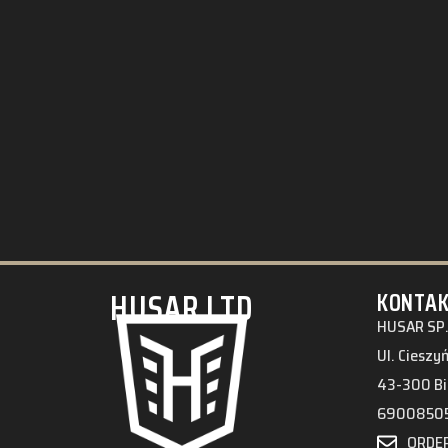
HUSAR.LTD
KONTA
HUSAR SP.
Ul. Cieszy
43-300 Bi
6900850
ORDE