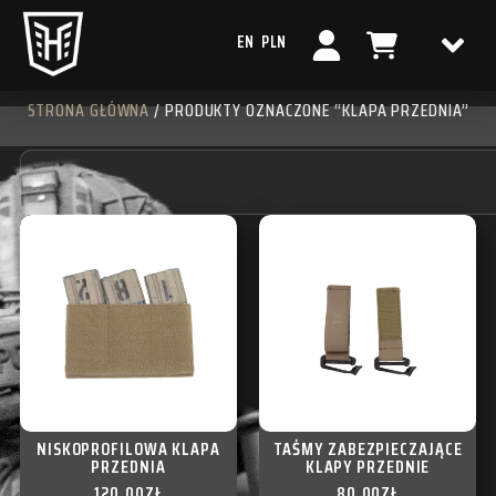
EN
PLN
STRONA GŁÓWNA
/ PRODUKTY OZNACZONE “KLAPA PRZEDNIA”
NISKOPROFILOWA KLAPA
TAŚMY ZABEZPIECZAJĄCE
PRZEDNIA
KLAPY PRZEDNIE
120,00
ZŁ
80,00
ZŁ