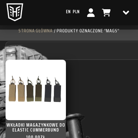
EN
PLN
STRONA GŁÓWNA
/ PRODUKTY OZNACZONE “MAGS”
WKŁADKI MAGAZYNKOWE DO
ELASTIC CUMMERBUND
100,00
ZŁ