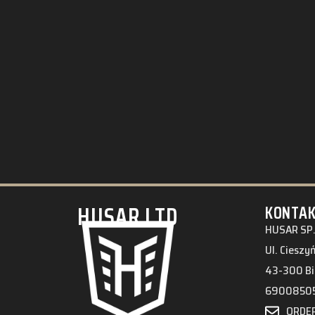
HUSAR.LTD
KONTA
HUSAR SP.
Ul. Cieszy
43-300 Bi
6900850
ORDE