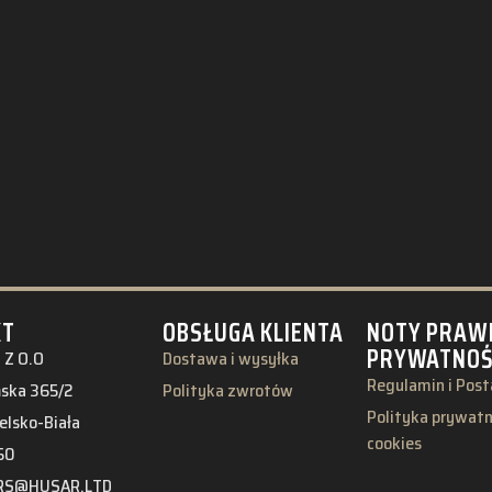
KT
OBSŁUGA KLIENTA
NOTY PRAW
PRYWATNO
 Z O.O
Dostawa i wysyłka
Regulamin i Pos
ńska 365/2
Polityka zwrotów
Polityka prywatno
elsko-Biała
cookies
50
RS@HUSAR.LTD