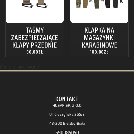
TAŚMY
KLAPKA NA
ZABEZPIECZAJĄCE
MAGAZYNKI
KLAPY PRZEDNIE
KARABINOWE
80,00
ZŁ
100,00
ZŁ
Gallery not found.
KONTAKT
HUSAR SP. Z O.O
Ul. Cieszyńska 365/2
43-300 Bielsko-Biała
690085050