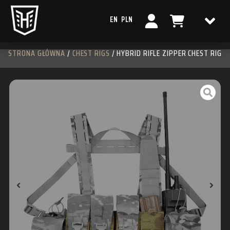
EN
PLN
STRONA GŁÓWNA
/
CHEST RIGS
/ HYBRID RIFLE ZIPPER CHEST RIG