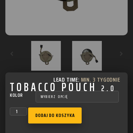
LEAD TIME:
MIN. 3 TYGODNIE
TOBACCO POUCH
2.0
KOLOR
DODAJ DO KOSZYKA