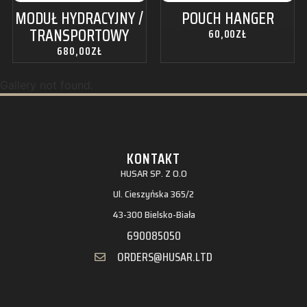
MODUŁ HYDRACYJNY /
POUCH HANGER
TRANSPORTOWY
60,00
ZŁ
680,00
ZŁ
Gallery not found.
KONTAKT
HUSAR SP. Z O.O
Ul. Cieszyńska 365/2
43-300 Bielsko-Biała
690085050
ORDERS@HUSAR.LTD