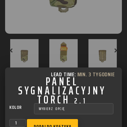
LEAD TIME:
MIN. 3 TYGODNIE
PANEL
SYGNALIZACYJNY
TORCH
2.1
KOLOR
DODAJ DO KOSZYKA