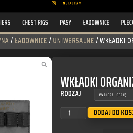
INSTAGRAM
RIERS
CHEST RIGS
PASY
ŁADOWNICE
PLEC
WNA
/
ŁADOWNICE
/
UNIWERSALNE
/ WKŁADKI O
WKŁADKI ORGANI
RODZAJ
DODAJ DO KO