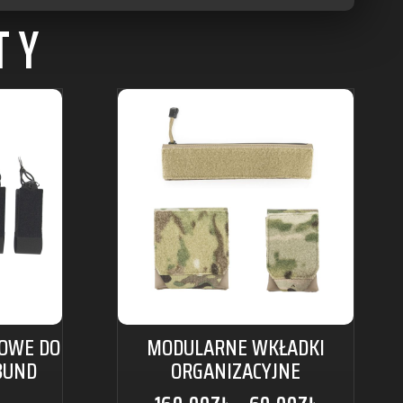
TY
OWE DO
MODULARNE WKŁADKI
BUND
ORGANIZACYJNE