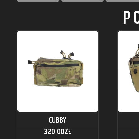
P
CUBBY
320,00
ZŁ