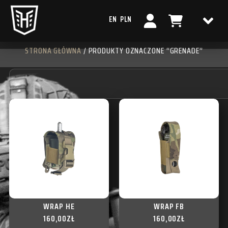
EN
PLN
STRONA GŁÓWNA
/ PRODUKTY OZNACZONE “GRENADE”
WRAP HE
WRAP FB
160,00
ZŁ
160,00
ZŁ