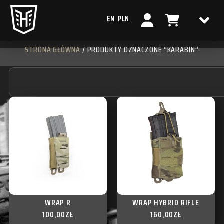
EN
PLN
STRONA GŁÓWNA
/ PRODUKTY OZNACZONE “KARABIN”
WRAP R
WRAP HYBRID RIFLE
100,00
ZŁ
160,00
ZŁ