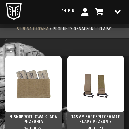
EN
PLN
STRONA GŁÓWNA
/ PRODUKTY OZNACZONE “KLAPA”
NISKOPROFILOWA KLAPA
TAŚMY ZABEZPIECZAJĄCE
PRZEDNIA
KLAPY PRZEDNIE
120,00
ZŁ
80,00
ZŁ