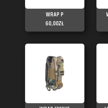
WRAP P
60,00
ZŁ