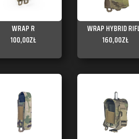
WRAP R
WRAP HYBRID RIF
100,00
ZŁ
160,00
ZŁ