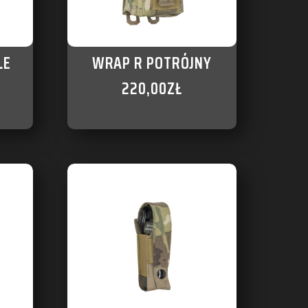
LE
WRAP R POTRÓJNY
220,00
ZŁ