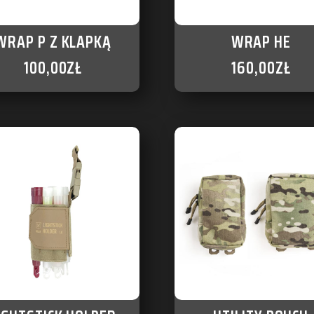
WRAP P Z KLAPKĄ
WRAP HE
100,00
ZŁ
160,00
ZŁ