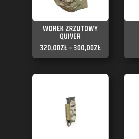
WOREK ZRZUTOWY
QUIVER
320,00
ZŁ
–
300,00
ZŁ