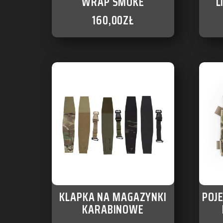
WRAP SMOKE
L
160,00
ZŁ
KLAPKA NA MAGAZYNKI
POJ
KARABINOWE