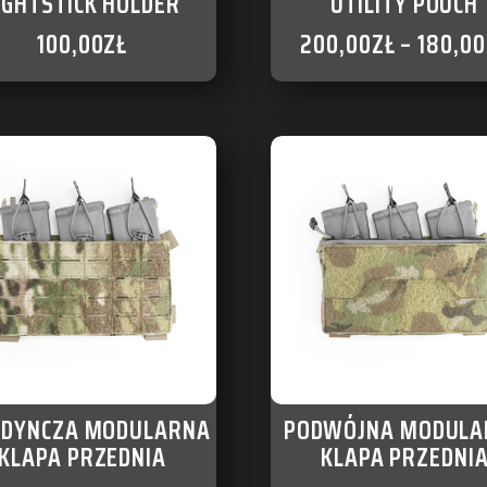
IGHTSTICK HOLDER
UTILITY POUCH
100,00
ZŁ
200,00
ZŁ
–
180,00
EDYNCZA MODULARNA
PODWÓJNA MODULA
KLAPA PRZEDNIA
KLAPA PRZEDNI