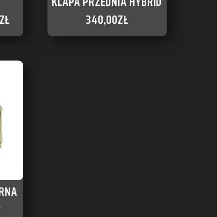
KLAPA PRZEDNIA HYBRID
ZŁ
340,00
ZŁ
RNA
A