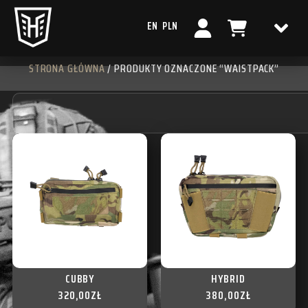
EN
PLN
STRONA GŁÓWNA
/ PRODUKTY OZNACZONE “WAISTPACK”
CUBBY
HYBRID
320,00
ZŁ
380,00
ZŁ