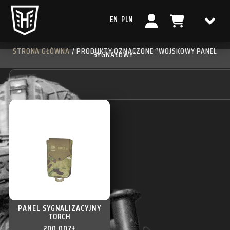
EN
PLN
STRONA GŁÓWNA
/ PRODUKTY OZNACZONE “WOJSKOWY PANEL
SYGNAŁOWY”
PANEL SYGNALIZACYJNY
TORCH
200,00
ZŁ