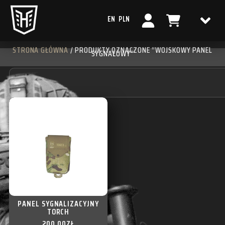
EN
PLN
STRONA GŁÓWNA
/ PRODUKTY OZNACZONE “WOJSKOWY PANEL
SYGNAŁOWY”
PANEL SYGNALIZACYJNY
TORCH
200,00
ZŁ