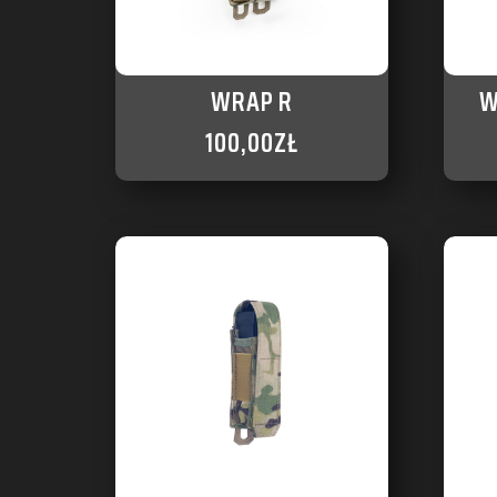
WRAP R
W
100,00
ZŁ