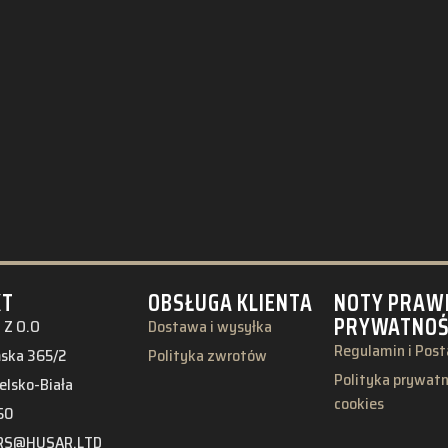
KT
OBSŁUGA KLIENTA
NOTY PRAW
PRYWATNO
 Z O.O
Dostawa i wysyłka
Regulamin i Pos
ńska 365/2
Polityka zwrotów
Polityka prywatno
elsko-Biała
cookies
50
RS@HUSAR.LTD