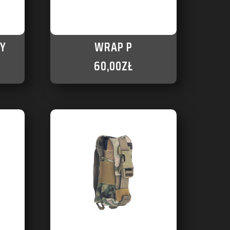
Y
WRAP P
60,00
ZŁ