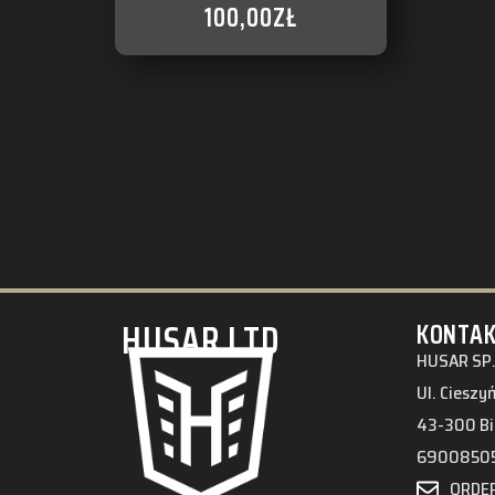
100,00
ZŁ
HUSAR.LTD
KONTA
HUSAR SP.
Ul. Cieszy
43-300 Bi
6900850
ORDE