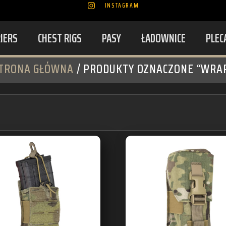
INSTAGRAM
RIERS
CHEST RIGS
PASY
ŁADOWNICE
PLEC
TRONA GŁÓWNA
/ PRODUKTY OZNACZONE “WRA