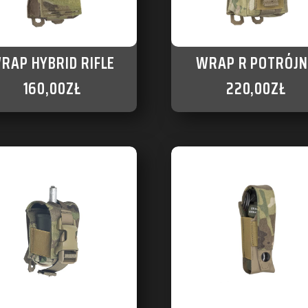
RAP HYBRID RIFLE
WRAP R POTRÓJN
160,00
ZŁ
220,00
ZŁ