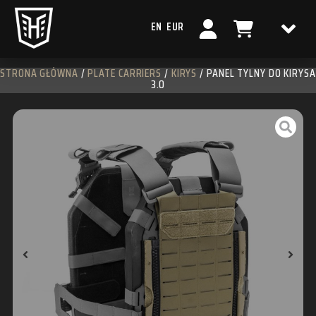
EN
EUR
STRONA GŁÓWNA
/
PLATE CARRIERS
/
KIRYS
/ PANEL TYLNY DO KIRYSA
3.0