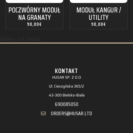
POCZWÓRNY MODUŁ
MODUŁ KANGUR /
NA GRANATY
UTILITY
90,00
€
90,00
€
Gallery not found.
KONTAKT
HUSAR SP. Z O.O
Ul. Cieszyńska 365/2
43-300 Bielsko-Biała
690085050
ORDERS@HUSAR.LTD