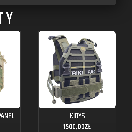
TY
PANEL
KIRYS
1500,00
ZŁ