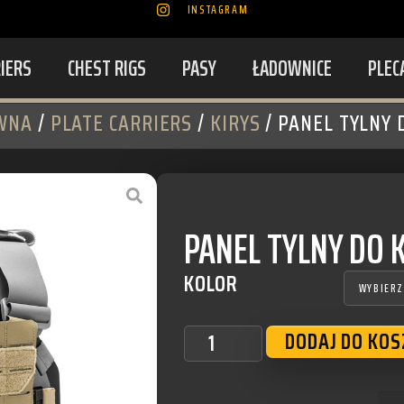
INSTAGRAM
RIERS
CHEST RIGS
PASY
ŁADOWNICE
PLEC
WNA
/
PLATE CARRIERS
/
KIRYS
/ PANEL TYLNY D
PANEL TYLNY DO K
KOLOR
DODAJ DO KO