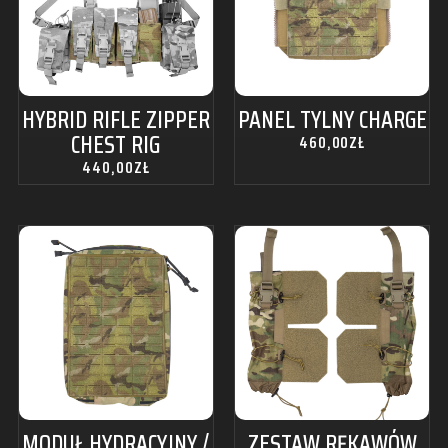
HYBRID RIFLE ZIPPER
PANEL TYLNY CHARGE
CHEST RIG
460,00
ZŁ
440,00
ZŁ
MODUŁ HYDRACYJNY /
ZESTAW RĘKAWÓW