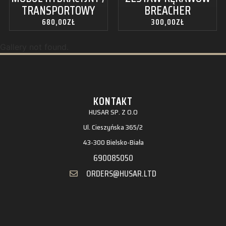
TRANSPORTOWY
BREACHER
680,00
ZŁ
300,00
ZŁ
Gallery not found.
KONTAKT
HUSAR SP. Z O.O
Ul. Cieszyńska 365/2
43-300 Bielsko-Biała
690085050
ORDERS@HUSAR.LTD