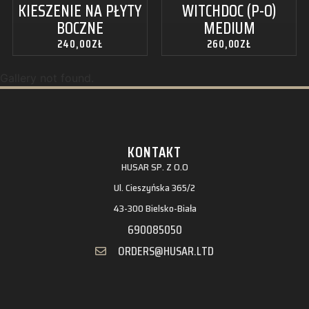
KIESZENIE NA PŁYTY
WITCHDOC (P-O)
BOCZNE
MEDIUM
240,00
ZŁ
260,00
ZŁ
Gallery not found.
KONTAKT
HUSAR SP. Z O.O
Ul. Cieszyńska 365/2
43-300 Bielsko-Biała
690085050
ORDERS@HUSAR.LTD