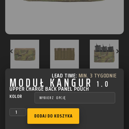
LEAD TIME:
MIN. 3 TYGODNIE
MODUŁ KANGUR
1.0
UPPER CHARGE BACK PANEL POUCH
KOLOR
DODAJ DO KOSZYKA