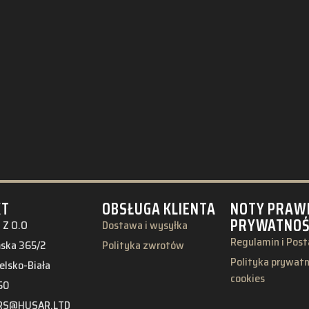
KT
OBSŁUGA KLIENTA
NOTY PRAW
PRYWATNO
 Z O.O
Dostawa i wysyłka
Regulamin i Pos
ńska 365/2
Polityka zwrotów
Polityka prywatno
elsko-Biała
cookies
50
RS@HUSAR.LTD