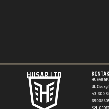
HUSAR.LTD
KONTA
HUSAR SP.
Ul. Cieszy
43-300 Bi
6900850
ORDE