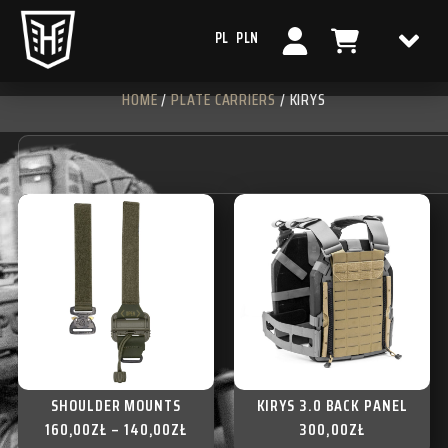
PL
PLN
HOME
/
PLATE CARRIERS
/ KIRYS
SHOULDER MOUNTS
KIRYS 3.0 BACK PANEL
160,00
ZŁ
–
140,00
ZŁ
300,00
ZŁ